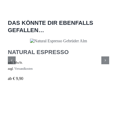
DAS KÖNNTE DIR EBENFALLS
GEFALLEN…
NATURAL ESPRESSO
F
inkl. MwSt.
ink
zzgl.
Versandkosten
zzg
ab
€
9,90
€
1