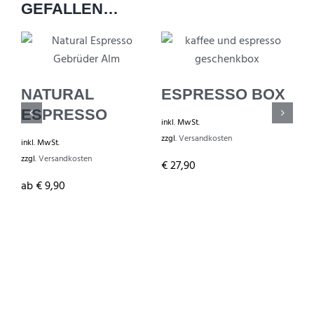
GEFALLEN…
K
NATURAL
ESPRESSO BOX
G
ESPRESSO
inkl. MwSt.
zzg
zzgl.
Versandkosten
inkl. MwSt.
a
zzgl.
Versandkosten
€
27,90
ab
€
9,90