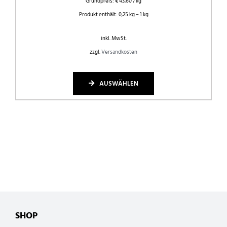
Grundpreis:
€
43,60
/
kg
Produkt enthält: 0,25
kg
– 1
kg
inkl. MwSt.
zzgl.
Versandkosten
AUSWÄHLEN
SHOP