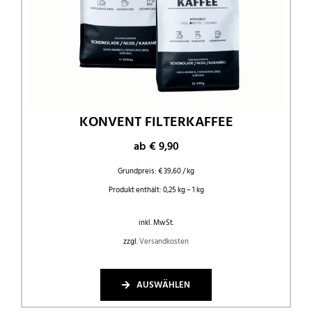
KONVENT FILTERKAFFEE
ab
€
9,90
Grundpreis:
€
39,60
/
kg
Produkt enthält: 0,25
kg
– 1
kg
inkl. MwSt.
zzgl.
Versandkosten
AUSWÄHLEN