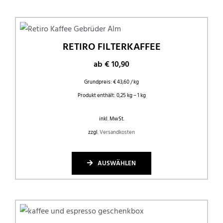
RETIRO FILTERKAFFEE
ab
€
10,90
Grundpreis:
€
43,60
/
kg
Produkt enthält: 0,25
kg
– 1
kg
inkl. MwSt.
zzgl.
Versandkosten
AUSWÄHLEN