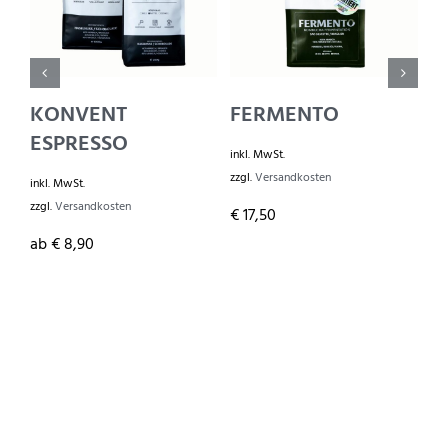
KONVENT
FERMENTO
E
ESPRESSO
inkl. MwSt.
ink
zzgl.
Versandkosten
zzg
inkl. MwSt.
zzgl.
Versandkosten
€
17,50
€
2
ab
€
8,90