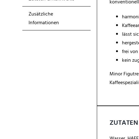
konventionell
Zusätzliche
harmoni
Informationen
Kaffeea
lässt s
hergest
frei vo
kein zu
Minor Figutre
Kaffeespezial
ZUTATEN
Wasser, HAFER