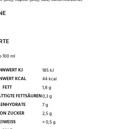
NE
RTE
o 100 ml
NNWERT KJ
185
kJ
NWERT KCAL
44
kcal
FETT
1,8
g
TTIGTE FETTSÄUREN
0,3
g
LENHYDRATE
7
g
ON
ZUCKER
2,5
g
EIWEISS
< 0,5
g