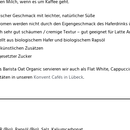
en Milch, wenn es um Kaffee geht.
scher Geschmack mit leichter, natürlicher Süße
romen werden nicht durch den Eigengeschmack des Haferdrinks 
ich sehr gut schäumen / cremige Textur – gut geeignet für Latte A
ellt aus biologischem Hafer und biologischem Rapsöl
n künstlichen Zusätzen
gesetzter Zucker
s Barista Oat Organic servieren wir auch als Flat White, Cappuc
itäten in unseren
Konvent Cafés in Lübeck
.
 (Bio), Rapsöl (Bio), Salz, Kaliumcarbonat