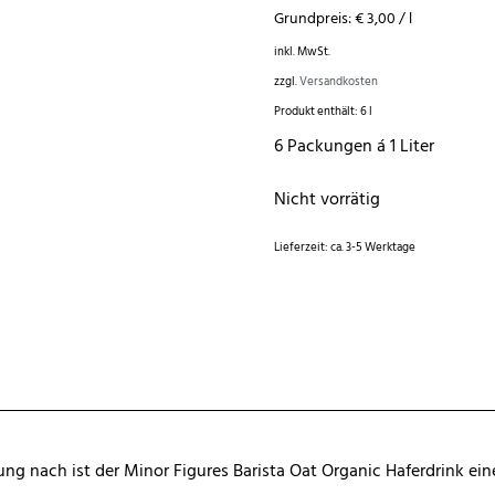
Grundpreis:
€
3,00
/
l
inkl. MwSt.
zzgl.
Versandkosten
Produkt enthält: 6
l
6 Packungen á 1 Liter
Nicht vorrätig
Lieferzeit:
ca. 3-5 Werktage
ng nach ist der Minor Figures Barista Oat Organic Haferdrink ein