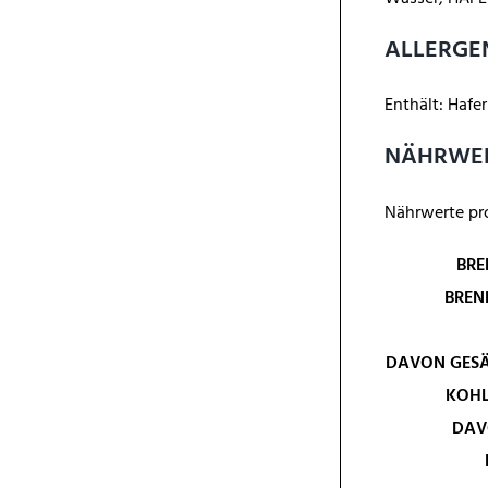
ALLERGE
Enthält: Hafer
NÄHRWE
Nährwerte pr
BRE
BREN
DAVON
GESÄ
KOH
DAV