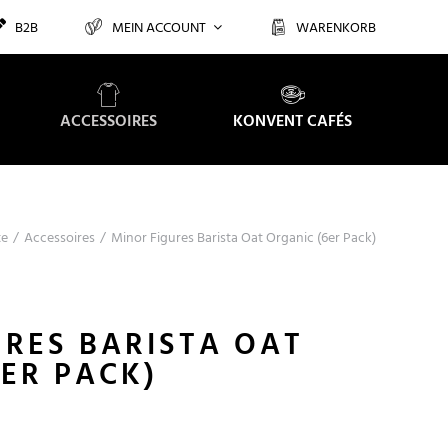
B2B
MEIN ACCOUNT
WARENKORB
ACCESSOIRES
KONVENT CAFÉS
te
Accessoires
Minor Figures Barista Oat Organic (6er Pack)
URES BARISTA OAT
ER PACK)