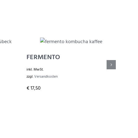
FERMENTO
ESPR
inkl. MwSt.
inkl. MwSt.
zzgl.
Versandkosten
zzgl.
Versa
€
17,50
€
27,90