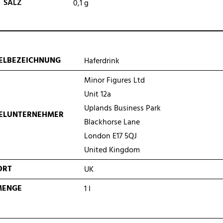
SALZ
0,1
g
ELBEZEICHNUNG
Haferdrink
Minor Figures Ltd
Unit 12a
Uplands Business Park
TELUNTERNEHMER
Blackhorse Lane
London E17 5QJ
United Kingdom
ORT
UK
MENGE
1 l