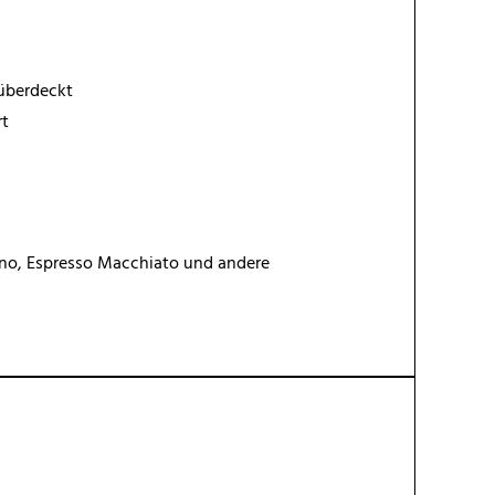
überdeckt
rt
cino, Espresso Macchiato und andere