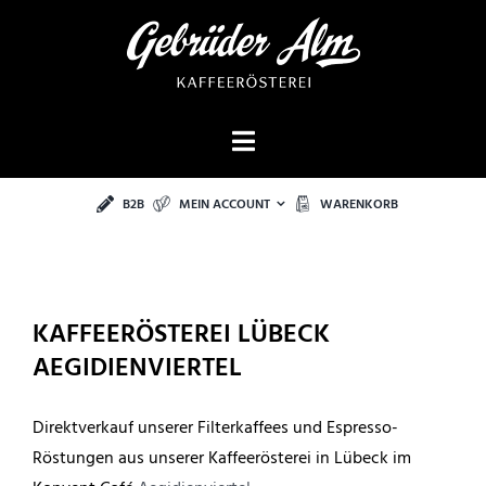
Zum
Inhalt
springen
Toggle
Espresso
Navigation
B2B
MEIN ACCOUNT
WARENKORB
Filterkaffee
Omniroast / Decaf
Accessoires
KAFFEERÖSTEREI LÜBECK
AEGIDIENVIERTEL
Konvent Cafés Lübeck
Warenkorb
Direktverkauf unserer Filterkaffees und Espresso-
Zur Kasse
Röstungen aus unserer Kaffeerösterei in Lübeck im