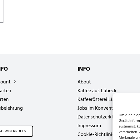
NFO
INFO
count
About
arten
Kaffee aus Lübeck
rten
Kaffeerösterei Lübeck
sbelehrung
Jobs im Konvent
Um dir ein o
Datenschutzerklärung
Geräteinform
Impressum
zustimmst, k
AG WIDERRUFEN
verarbeiten.
Cookie-Richtlinie (EU)
Merkmale und