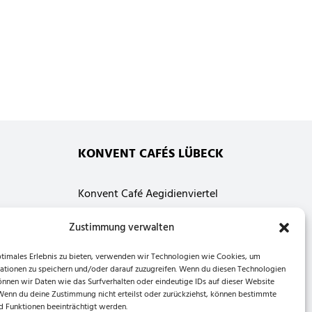
KONVENT CAFÉS LÜBECK
Konvent Café Aegidienviertel
St. Annen Str. 1
Zustimmung verwalten
23552 Lübeck
ptimales Erlebnis zu bieten, verwenden wir Technologien wie Cookies, um
Konvent Café am Dom
ationen zu speichern und/oder darauf zuzugreifen. Wenn du diesen Technologien
Musterbahn 8
önnen wir Daten wie das Surfverhalten oder eindeutige IDs auf dieser Website
 Wenn du deine Zustimmung nicht erteilst oder zurückziehst, können bestimmte
23552 Lübeck
 Funktionen beeinträchtigt werden.