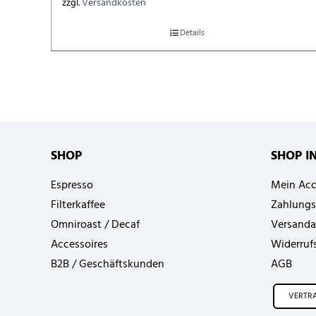
zzgl.
Versandkosten
Details
SHOP
SHOP I
Espresso
Mein Ac
Filterkaffee
Zahlungs
Omniroast / Decaf
Versanda
Accessoires
Widerruf
B2B / Geschäftskunden
AGB
VERTR