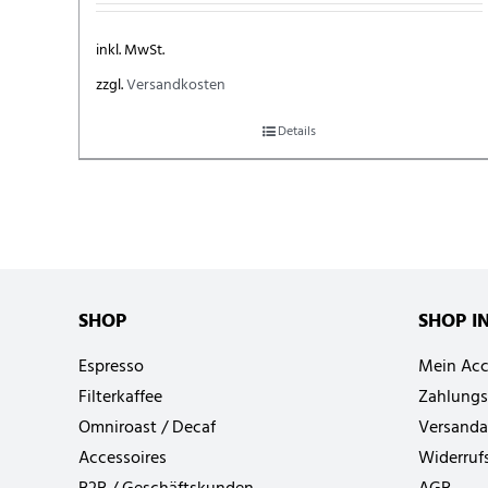
inkl. MwSt.
zzgl.
Versandkosten
Details
SHOP
SHOP I
Espresso
Mein Ac
Filterkaffee
Zahlungs
Omniroast / Decaf
Versanda
Accessoires
Widerruf
B2B / Geschäftskunden
AGB