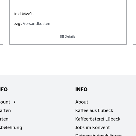
inkl. MwSt.
zzgl.
Versandkosten
Details
NFO
INFO
count
About
arten
Kaffee aus Lübeck
rten
Kaffeerösterei Lübeck
sbelehrung
Jobs im Konvent
Datenschutzerklärung